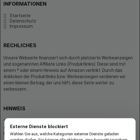
INFORMATIONEN
Startseite
Datenschutz
Impressum
RECHLICHES
Unsere Webseite finanziert sich durch platzierte Werbeanzeigen
und sogenannten Affiliate Links (Produktlinks). Diese sind mit
einem * oder einem Hinweis auf Amazon verlinkt. Durch das
Anklicken der Produktlinks bzw. Werbeanzeigen verdienen wir
einen kleinen Betrag, der uns hilft, diese Seite weiter zu
verbessern.
HINWEIS
* = Afilliate-Link (=Werbung)
Externe Dienste blockiert
Als Amazon-Partner verdient der Seitenbetreiber an qualifizierten
Käufen.
Wählen Sie aus, welche Kategorien externer Dienste geladen
werden dürfen. Sie können alle ablehnen, eine Auswahl speichern