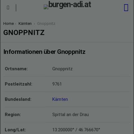
S
Menu
You are here:
Home
Kärnten
Gnoppnitz
GNOPPNITZ
Informationen über Gnoppnitz
Ortsname:
Gnoppnitz
Postleitzahl:
9761
Bundesland:
Kärnten
Region:
Spittal an der Drau
Long/Lat:
13.200000° / 46.766670°