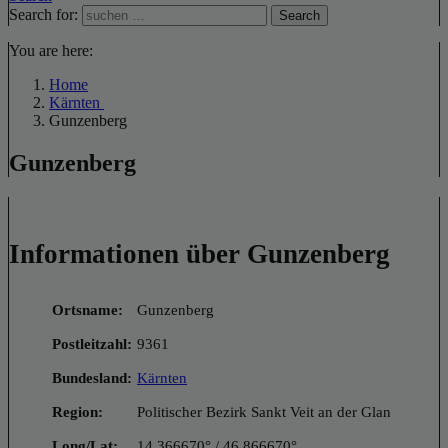
Search for:
Search
You are here:
Home
Kärnten
Gunzenberg
Gunzenberg
Informationen über Gunzenberg
Ortsname:
Gunzenberg
Postleitzahl:
9361
Bundesland:
Kärnten
Region:
Politischer Bezirk Sankt Veit an der Glan
Long/Lat:
14.366670° / 46.866670°