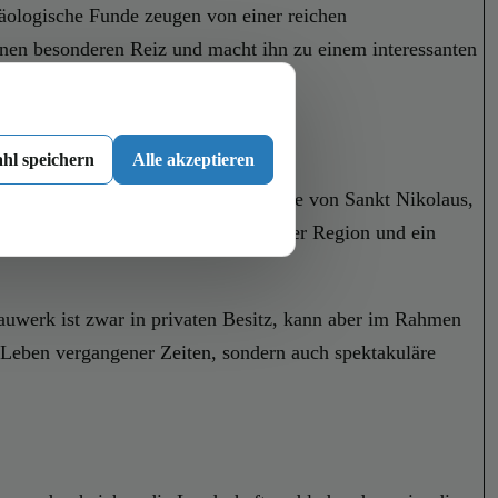
häologische Funde zeugen von einer reichen
einen besonderen Reiz und macht ihn zu einem interessanten
hl speichern
Alle akzeptieren
u werden. Ein Highlight ist die Kirche von Sankt Nikolaus,
beispiel für die religiöse Baukunst der Region und ein
Bauwerk ist zwar in privaten Besitz, kann aber im Rahmen
e Leben vergangener Zeiten, sondern auch spektakuläre