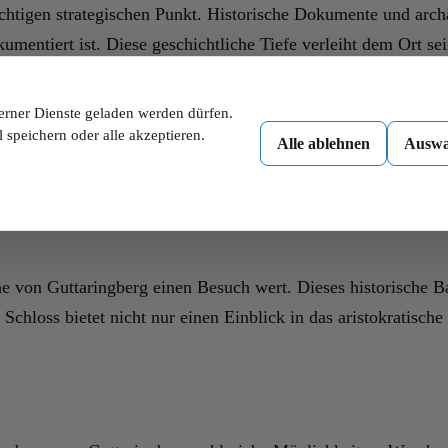
ichtigen strategischen Punkt. Historische Dokumente und arc
umentiert ist. Diese geschichtliche Tiefe verleiht dem Ort s
erner Dienste geladen werden dürfen.
g
 speichern oder alle akzeptieren.
Alle ablehnen
Auswa
 interessante Sehenswürdigkeiten, die es wert sind, besucht z
tvollen Fresken auszeichnet. Diese Pfarrkirche ist ein Parade
he von Guttaringberg einen Besuch wert. Dieses historische 
chloss bietet nicht nur einen Einblick in das aristokratisch