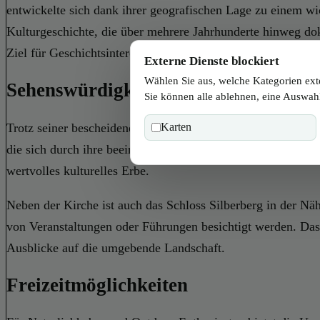
entwickelte sich dank ihrer geografischen Lage zu einem w
Kulturgeschichte, die über mehrere Jahrhunderte hinweg dok
Ziel für Geschichtsinteressierte.
Externe Dienste blockiert
Wählen Sie aus, welche Kategorien ext
Sehenswürdigkeiten in Guttaringber
Sie können alle ablehnen, eine Auswahl
Trotz seiner bescheidenen Größe bietet Guttaringberg einige
Karten
die sich durch ihre beeindruckende Architektur und ihre kuns
wertvolles kulturelles Erbe.
Neben der Kirche ist auch das Schloss Silberberg in der Nä
von Veranstaltungen oder Führungen besichtigt werden. Das S
Ausblicke auf die umgebende Landschaft.
Freizeitmöglichkeiten