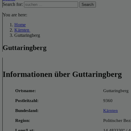
Search for:
Search
You are here:
Home
Kärnten
Guttaringberg
Guttaringberg
Informationen über Guttaringberg
Ortsname:
Guttaringberg
Postleitzahl:
9360
Bundesland:
Kärnten
Region:
Politischer Bez
Long/Lat:
14.483330° / 