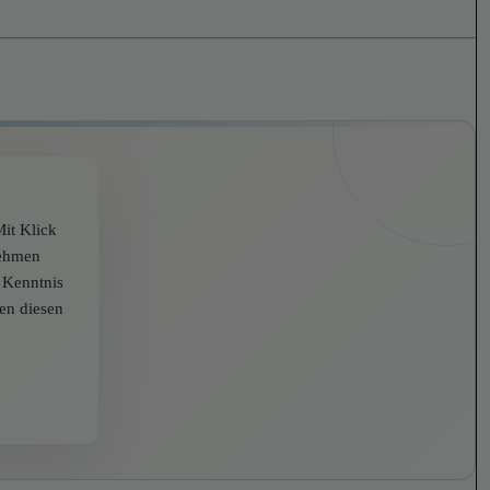
it Klick
nehmen
r Kenntnis
zen diesen