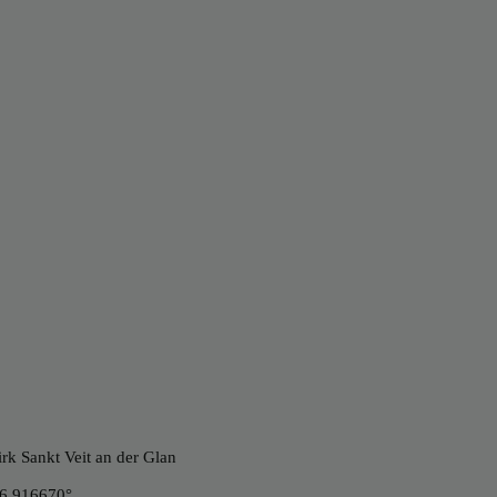
irk Sankt Veit an der Glan
46.916670°