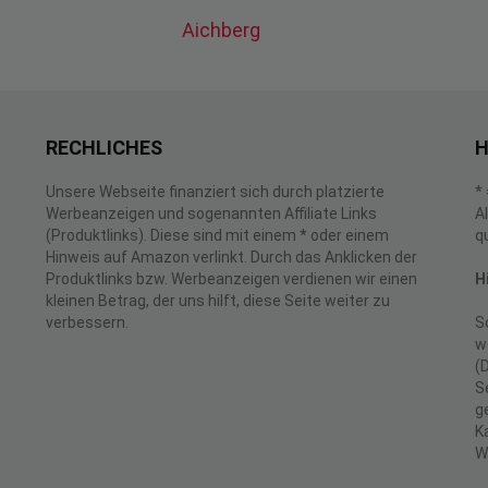
Aichberg
RECHLICHES
H
Unsere Webseite finanziert sich durch platzierte
*
Werbeanzeigen und sogenannten Affiliate Links
A
(Produktlinks). Diese sind mit einem * oder einem
q
Hinweis auf Amazon verlinkt. Durch das Anklicken der
Produktlinks bzw. Werbeanzeigen verdienen wir einen
H
kleinen Betrag, der uns hilft, diese Seite weiter zu
verbessern.
S
w
(
S
g
K
W