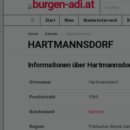
Search
for:
Start
Wien
Niederösterreich
B
Menu
You are here:
Home
Kärnten
Hartmannsdorf
HARTMANNSDORF
Informationen über Hartmannsdo
Ortsname:
Hartmannsdorf
Postleitzahl:
9360
Bundesland:
Kärnten
Region:
Politischer Bezirk Sa