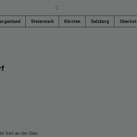
urgenland
Steiermark
Kärnten
Salzburg
Oberöst
rf
nkt Veit an der Glan