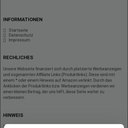
INFORMATIONEN
Startseite
Datenschutz
Impressum
RECHLICHES
Unsere Webseite finanziert sich durch platzierte Werbeanzeigen
und sogenannten Affiliate Links (Produktlinks). Diese sind mit
einem * oder einem Hinweis auf Amazon verlinkt. Durch das
Anklicken der Produktlinks bzw. Werbeanzeigen verdienen wir
einen kleinen Betrag, der uns hilft, diese Seite weiter zu
verbessern.
HINWEIS
* = Afilliate-Link (=Werbung)