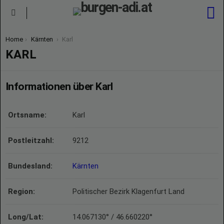
S
Menu
You are here:
Home
Kärnten
Karl
KARL
Informationen über Karl
Ortsname:
Karl
Postleitzahl:
9212
Bundesland:
Kärnten
Region:
Politischer Bezirk Klagenfurt Land
Long/Lat:
14.067130° / 46.660220°