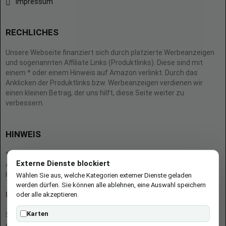
Impressum
RECHLICHES
Unsere Webseite finanziert sich durch platzierte Werbeanzeigen
und sogenannten Affiliate Links (Produktlinks). Diese sind mit
einem * oder einem Hinweis auf Amazon verlinkt. Durch das
Anklicken der Produktlinks bzw. Werbeanzeigen verdienen wir
einen kleinen Betrag, der uns hilft, diese Seite weiter zu
verbessern.
HINWEIS
* = Afilliate-Link (=Werbung)
Externe Dienste blockiert
Als Amazon-Partner verdient der Seitenbetreiber an qualifizierten
Käufen.
Wählen Sie aus, welche Kategorien externer Dienste geladen
werden dürfen. Sie können alle ablehnen, eine Auswahl speichern
oder alle akzeptieren.
Hinweis zu Preisen und Verfügbarkeiten
Karten
Sofern Produktpreise und Verfügbarkeiten angezeigt werden,
entsprechen diese dem angegebenen Stand (Datum/Uhrzeit) und