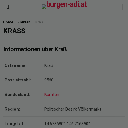
S
Menu
You are here:
Home
Kärnten
Kraß
KRASS
Informationen über Kraß
Ortsname:
Kraß
Postleitzahl:
9560
Bundesland:
Kärnten
Region:
Politischer Bezirk Völkermarkt
Long/Lat:
14.678680° / 46.716390°