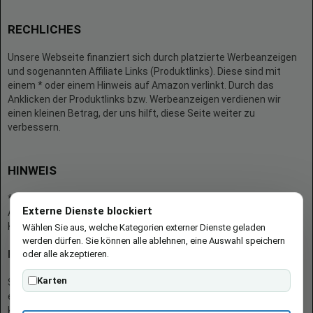
RECHLICHES
Unsere Webseite finanziert sich durch platzierte Werbeanzeigen
und sogenannten Affiliate Links (Produktlinks). Diese sind mit
einem * oder einem Hinweis auf Amazon verlinkt. Durch das
Anklicken der Produktlinks bzw. Werbeanzeigen verdienen wir
einen kleinen Betrag, der uns hilft, diese Seite weiter zu
verbessern.
HINWEIS
* = Afilliate-Link (=Werbung)
Externe Dienste blockiert
Als Amazon-Partner verdient der Seitenbetreiber an qualifizierten
Käufen.
Wählen Sie aus, welche Kategorien externer Dienste geladen
werden dürfen. Sie können alle ablehnen, eine Auswahl speichern
oder alle akzeptieren.
Hinweis zu Preisen und Verfügbarkeiten
Karten
Sofern Produktpreise und Verfügbarkeiten angezeigt werden,
entsprechen diese dem angegebenen Stand (Datum/Uhrzeit) und
können sich auf der verlinkten Seite jederzeit ändern. Für den Kauf