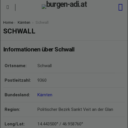
S
Menu
You are here:
Home
Kärnten
Schwall
SCHWALL
Informationen über Schwall
Ortsname:
Schwall
Postleitzahl:
9360
Bundesland:
Kärnten
Region:
Politischer Bezirk Sankt Veit an der Glan
Long/Lat:
14.443500° / 46.958760°