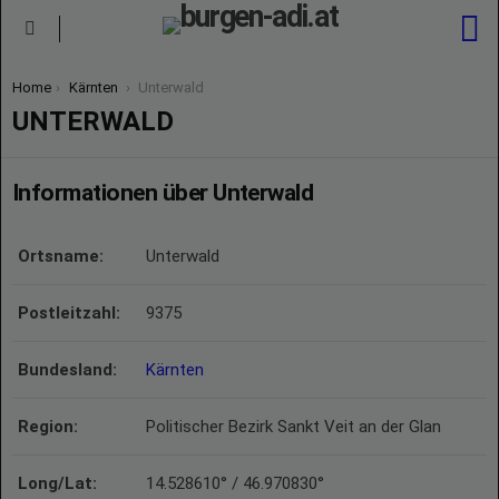
S
Menu
You are here:
Home
Kärnten
Unterwald
UNTERWALD
Informationen über Unterwald
Ortsname:
Unterwald
Postleitzahl:
9375
Bundesland:
Kärnten
Region:
Politischer Bezirk Sankt Veit an der Glan
Long/Lat:
14.528610° / 46.970830°