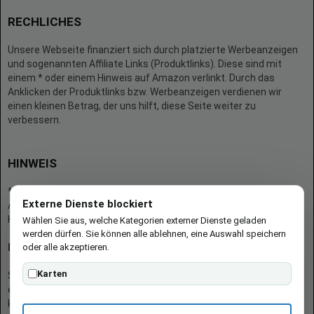
RECHLICHES
Unsere Webseite finanziert sich durch platzierte Werbeanzeigen
und sogenannten Affiliate Links (Produktlinks). Diese sind mit
einem * oder einem Hinweis auf Amazon verlinkt. Durch das
Anklicken der Produktlinks bzw. Werbeanzeigen verdienen wir
einen kleinen Betrag, der uns hilft, diese Seite weiter zu
verbessern.
HINWEIS
* = Afilliate-Link (=Werbung)
Externe Dienste blockiert
Als Amazon-Partner verdient der Seitenbetreiber an qualifizierten
Käufen.
Wählen Sie aus, welche Kategorien externer Dienste geladen
werden dürfen. Sie können alle ablehnen, eine Auswahl speichern
oder alle akzeptieren.
Hinweis zu Preisen und Verfügbarkeiten
Karten
Sofern Produktpreise und Verfügbarkeiten angezeigt werden,
entsprechen diese dem angegebenen Stand (Datum/Uhrzeit) und
können sich auf der verlinkten Seite jederzeit ändern. Für den Kauf