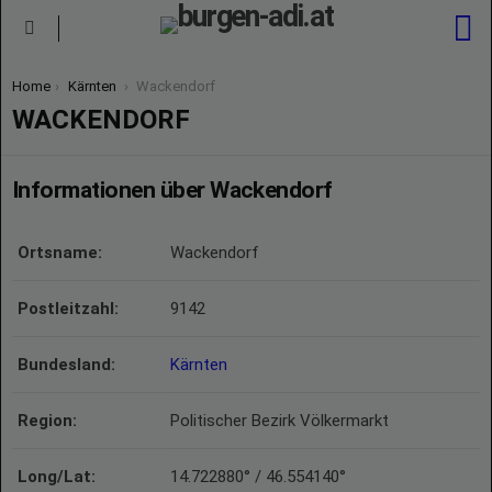
S
Menu
You are here:
Home
Kärnten
Wackendorf
WACKENDORF
Informationen über Wackendorf
Ortsname:
Wackendorf
Postleitzahl:
9142
Bundesland:
Kärnten
Region:
Politischer Bezirk Völkermarkt
Long/Lat:
14.722880° / 46.554140°