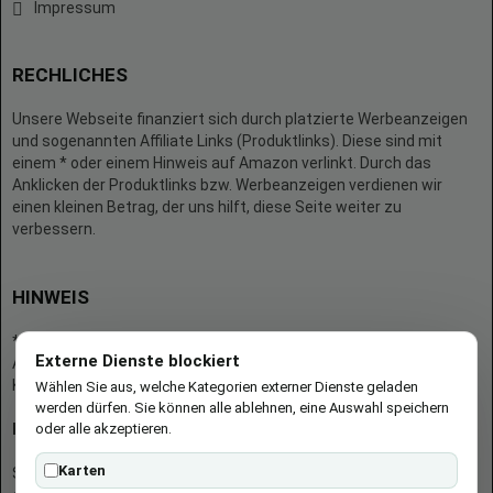
Impressum
RECHLICHES
Unsere Webseite finanziert sich durch platzierte Werbeanzeigen
und sogenannten Affiliate Links (Produktlinks). Diese sind mit
einem * oder einem Hinweis auf Amazon verlinkt. Durch das
Anklicken der Produktlinks bzw. Werbeanzeigen verdienen wir
einen kleinen Betrag, der uns hilft, diese Seite weiter zu
verbessern.
HINWEIS
* = Afilliate-Link (=Werbung)
Externe Dienste blockiert
Als Amazon-Partner verdient der Seitenbetreiber an qualifizierten
Käufen.
Wählen Sie aus, welche Kategorien externer Dienste geladen
werden dürfen. Sie können alle ablehnen, eine Auswahl speichern
oder alle akzeptieren.
Hinweis zu Preisen und Verfügbarkeiten
Karten
Sofern Produktpreise und Verfügbarkeiten angezeigt werden,