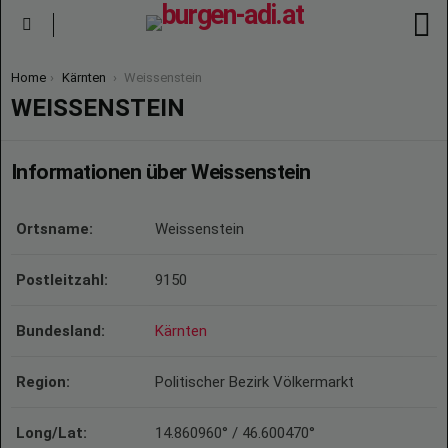
S
Menu
You are here:
Home
Kärnten
Weissenstein
WEISSENSTEIN
Informationen über Weissenstein
Ortsname:
Weissenstein
Postleitzahl:
9150
Bundesland:
Kärnten
Region:
Politischer Bezirk Völkermarkt
Long/Lat:
14.860960° / 46.600470°