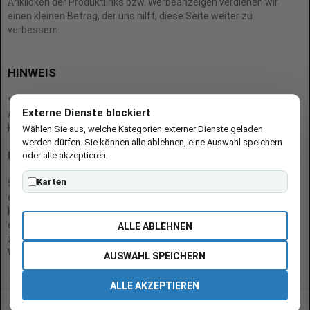
Anklicken der Produktlinks bzw. Werbeanzeigen verdienen wir
einen kleinen Betrag, der uns hilft, diese Seite weiter zu
verbessern.
HINWEIS
* = Afilliate-Link (=Werbung)
Externe Dienste blockiert
Als Amazon-Partner verdient der Seitenbetreiber an qualifizierten
Käufen.
Wählen Sie aus, welche Kategorien externer Dienste geladen
werden dürfen. Sie können alle ablehnen, eine Auswahl speichern
oder alle akzeptieren.
Hinweis zu Preisen und Verfügbarkeiten
Karten
Sofern Produktpreise und Verfügbarkeiten angezeigt werden,
entsprechen diese dem angegebenen Stand (Datum/Uhrzeit) und
können sich auf der verlinkten Seite jederzeit ändern. Für den Kauf
eines Produkts gelten die Angaben zu Preis und Verfügbarkeit, die
ALLE ABLEHNEN
zum Kaufzeitpunkt [auf der/den maßgeblichen Amazon-
Website(s)] angezeigt werden.
AUSWAHL SPEICHERN
ALLE AKZEPTIEREN
© 2026 burgen-adi.at