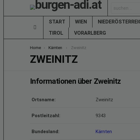
Search
for:
START
WIEN
NIEDERÖSTERRE
Menu
TIROL
VORARLBERG
You are here:
Home
Kärnten
Zweinitz
ZWEINITZ
Informationen über Zweinitz
Ortsname:
Zweinitz
Postleitzahl:
9343
Bundesland:
Kärnten