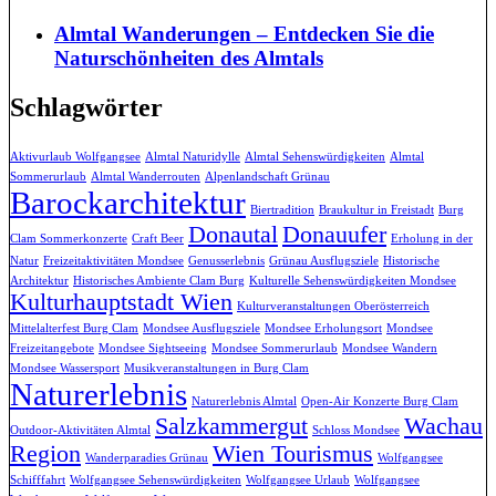
Almtal Wanderungen – Entdecken Sie die
Naturschönheiten des Almtals
Schlagwörter
Aktivurlaub Wolfgangsee
Almtal Naturidylle
Almtal Sehenswürdigkeiten
Almtal
Sommerurlaub
Almtal Wanderrouten
Alpenlandschaft Grünau
Barockarchitektur
Biertradition
Braukultur in Freistadt
Burg
Donautal
Donauufer
Clam Sommerkonzerte
Craft Beer
Erholung in der
Natur
Freizeitaktivitäten Mondsee
Genusserlebnis
Grünau Ausflugsziele
Historische
Architektur
Historisches Ambiente Clam Burg
Kulturelle Sehenswürdigkeiten Mondsee
Kulturhauptstadt Wien
Kulturveranstaltungen Oberösterreich
Mittelalterfest Burg Clam
Mondsee Ausflugsziele
Mondsee Erholungsort
Mondsee
Freizeitangebote
Mondsee Sightseeing
Mondsee Sommerurlaub
Mondsee Wandern
Mondsee Wassersport
Musikveranstaltungen in Burg Clam
Naturerlebnis
Naturerlebnis Almtal
Open-Air Konzerte Burg Clam
Salzkammergut
Wachau
Outdoor-Aktivitäten Almtal
Schloss Mondsee
Region
Wien Tourismus
Wanderparadies Grünau
Wolfgangsee
Schifffahrt
Wolfgangsee Sehenswürdigkeiten
Wolfgangsee Urlaub
Wolfgangsee