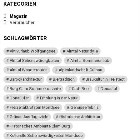
KATEGORIEN
Magazin
Verbraucher
SCHLAGWÖRTER
Aktivurlaub Wolfgangsee
Almtal Naturidylle
Almtal Sehenswürdigkeiten
Almtal Sommerurlaub
Almtal Wanderrouten
Alpenlandschaft Grünau
Barockarchitektur
Biertradition
Braukultur in Freistadt
Burg Clam Sommerkonzerte
Craft Beer
Donautal
Donauufer
Erholung in der Natur
Freizeitaktivitäten Mondsee
Genusserlebnis
Grünau Ausflugsziele
Historische Architektur
Historisches Ambiente Clam Burg
Kulturelle Sehenswürdigkeiten Mondsee