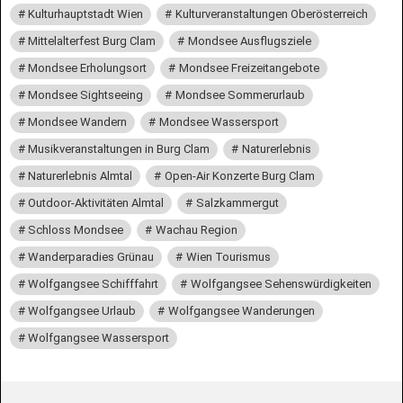
Kulturhauptstadt Wien
Kulturveranstaltungen Oberösterreich
Mittelalterfest Burg Clam
Mondsee Ausflugsziele
Mondsee Erholungsort
Mondsee Freizeitangebote
Mondsee Sightseeing
Mondsee Sommerurlaub
Mondsee Wandern
Mondsee Wassersport
Musikveranstaltungen in Burg Clam
Naturerlebnis
Naturerlebnis Almtal
Open-Air Konzerte Burg Clam
Outdoor-Aktivitäten Almtal
Salzkammergut
Schloss Mondsee
Wachau Region
Wanderparadies Grünau
Wien Tourismus
Wolfgangsee Schifffahrt
Wolfgangsee Sehenswürdigkeiten
Wolfgangsee Urlaub
Wolfgangsee Wanderungen
Wolfgangsee Wassersport