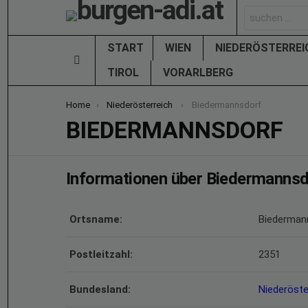
Search
for:
START
WIEN
NIEDERÖSTERRE
Menu
TIROL
VORARLBERG
You are here:
Home
Niederösterreich
Biedermannsdorf
BIEDERMANNSDORF
Informationen über Biedermannsd
Ortsname:
Biederman
Postleitzahl:
2351
Bundesland:
Niederöste