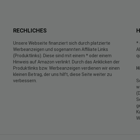
RECHLICHES
H
Unsere Webseite finanziert sich durch platzierte
*
Werbeanzeigen und sogenannten Affiliate Links
A
(Produktlinks). Diese sind mit einem * oder einem
q
Hinweis auf Amazon verlinkt. Durch das Anklicken der
Produktlinks bzw. Werbeanzeigen verdienen wir einen
H
kleinen Betrag, der uns hilft, diese Seite weiter zu
verbessern.
S
w
(
S
g
K
W