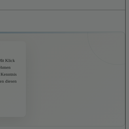
it Klick
nehmen
r Kenntnis
zen diesen