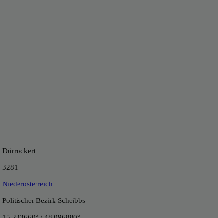
Dürrockert
3281
Niederösterreich
Politischer Bezirk Scheibbs
15.233660° / 48.096880°