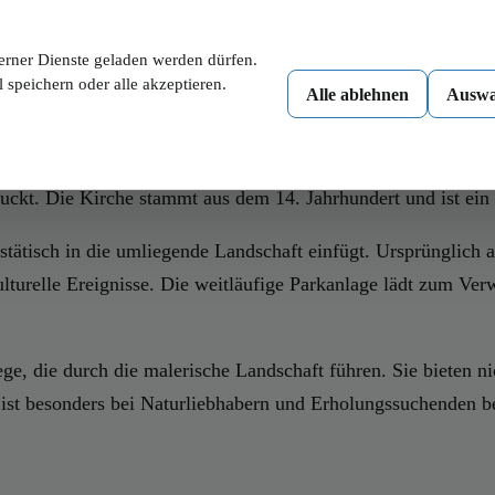
en Anbau von Rebsorten bieten. Neben diesen traditionellen 
 macht Ebeltal zu einem attraktiven Ziel für Tagesausflüge 
erner Dienste geladen werden dürfen.
 speichern oder alle akzeptieren.
Alle ablehnen
Auswa
teressante Sehenswürdigkeiten, die es zu entdecken gilt. Ein H
uckt. Die Kirche stammt aus dem 14. Jahrhundert und ist ein 
stätisch in die umliegende Landschaft einfügt. Ursprünglich al
ulturelle Ereignisse. Die weitläufige Parkanlage lädt zum Ver
e, die durch die malerische Landschaft führen. Sie bieten ni
ist besonders bei Naturliebhabern und Erholungssuchenden be