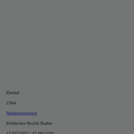
Ebeltal
2564
Niederösterreich
Politischer Bezirk Baden
15.957340° / 47.961420°