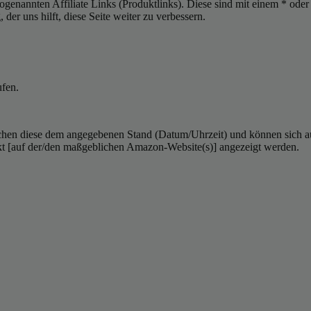
sogenannten Affiliate Links (Produktlinks). Diese sind mit einem * od
er uns hilft, diese Seite weiter zu verbessern.
ufen.
hen diese dem angegebenen Stand (Datum/Uhrzeit) und können sich auf 
kt [auf der/den maßgeblichen Amazon-Website(s)] angezeigt werden.