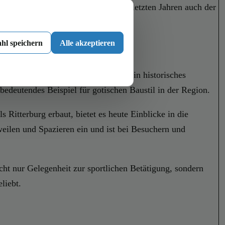
Wirtschaftszweigen hat sich in den letzten Jahren auch der
und Wochenendreisen.
hl speichern
Alle akzeptieren
öhepunkt ist die St. Martinskirche, ein historisches
bedeutendes Beispiel für gotischen Baustil in der Region.
s Ritterburg erbaut, bietet es heute Einblicke in die
weilen und Spazieren ein und ist bei Besuchern und
cht nur Gelegenheit zur sportlichen Betätigung, sondern
liebt.