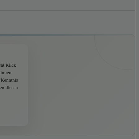
it Klick
nehmen
r Kenntnis
zen diesen