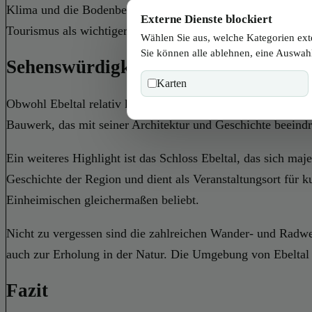
Klima und die Bodenbeschaffenheit ideale Bedingungen für d
Externe Dienste blockiert
Tourismus als wichtiger Faktor etabliert. Die Nähe zu Wien
Wählen Sie aus, welche Kategorien ext
Sie können alle ablehnen, eine Auswahl
Sehenswürdigkeiten in Ebeltal
Karten
Obwohl Ebeltal relativ klein ist, bietet es dennoch einige in
Bauwerk, das mit seiner Architektur und Geschichte beeindr
Ein weiteres Highlight ist das Schloss Ebeltal, das sich maje
Geschichte der Region und dient als Veranstaltungsort für k
Einheimischen gleichermaßen beliebt.
Nicht zu vergessen sind die zahlreichen Wander- und Radweg
auch zur Erholung in der Natur. Die Umgebung von Ebeltal 
Fazit