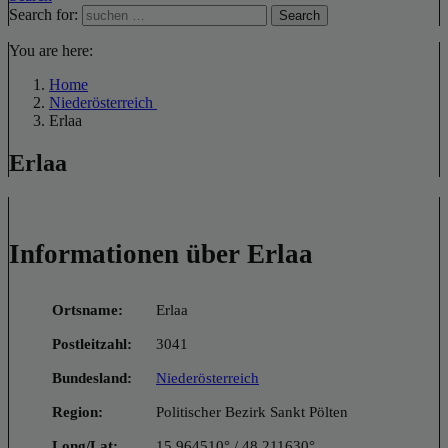
Search for:
Search
You are here:
Home
Niederösterreich
Erlaa
Erlaa
Informationen über Erlaa
Ortsname:
Erlaa
Postleitzahl:
3041
Bundesland:
Niederösterreich
Region:
Politischer Bezirk Sankt Pölten
Long/Lat:
15.964510° / 48.211630°