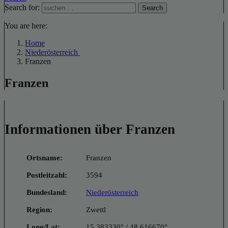
Search for:
Search
You are here:
Home
Niederösterreich
Franzen
Franzen
Informationen über Franzen
Ortsname:
Franzen
Postleitzahl:
3594
Bundesland:
Niederösterreich
Region:
Zwettl
Long/Lat:
15.383330° / 48.616670°