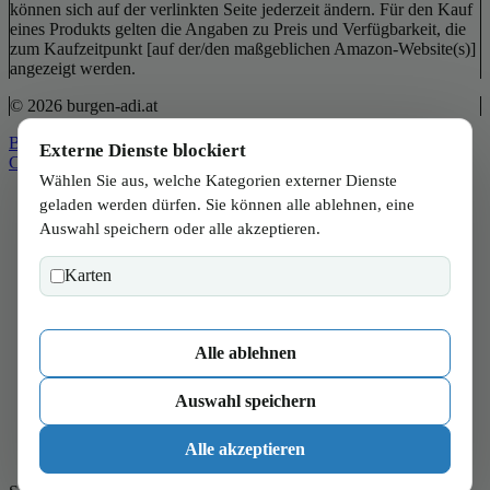
können sich auf der verlinkten Seite jederzeit ändern. Für den Kauf
eines Produkts gelten die Angaben zu Preis und Verfügbarkeit, die
zum Kaufzeitpunkt [auf der/den maßgeblichen Amazon-Website(s)]
angezeigt werden.
© 2026 burgen-adi.at
Back to Top
Externe Dienste blockiert
Close
Wählen Sie aus, welche Kategorien externer Dienste
Start
geladen werden dürfen. Sie können alle ablehnen, eine
Wien
Auswahl speichern oder alle akzeptieren.
Niederösterreich
Burgenland
Karten
Steiermark
Kärnten
Salzburg
Oberösterreich
Alle ablehnen
Tirol
Vorarlberg
Auswahl speichern
Verbraucher
Wissen
Alle akzeptieren
Magazin