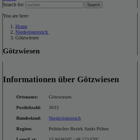
Search for:
Search
You are here:
Home
Niederösterreich
Götzwiesen
Götzwiesen
Informationen über Götzwiesen
Ortsname:
Götzwiesen
Postleitzahl:
3033
Bundesland:
Niederösterreich
Region:
Politischer Bezirk Sankt Pölten
Long/Lat:
15.943650° / 48.171470°