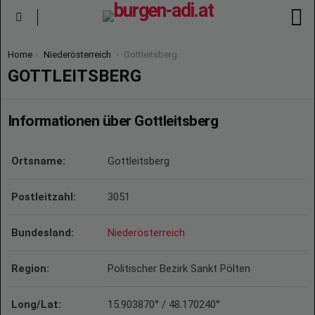
S
Menu
You are here:
Home
Niederösterreich
Gottleitsberg
GOTTLEITSBERG
Informationen über Gottleitsberg
Ortsname:
Gottleitsberg
Postleitzahl:
3051
Bundesland:
Niederösterreich
Region:
Politischer Bezirk Sankt Pölten
Long/Lat:
15.903870° / 48.170240°