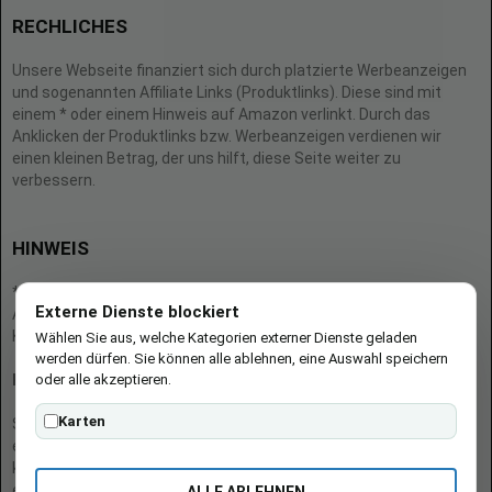
RECHLICHES
Unsere Webseite finanziert sich durch platzierte Werbeanzeigen
und sogenannten Affiliate Links (Produktlinks). Diese sind mit
einem * oder einem Hinweis auf Amazon verlinkt. Durch das
Anklicken der Produktlinks bzw. Werbeanzeigen verdienen wir
einen kleinen Betrag, der uns hilft, diese Seite weiter zu
verbessern.
HINWEIS
* = Afilliate-Link (=Werbung)
Externe Dienste blockiert
Als Amazon-Partner verdient der Seitenbetreiber an qualifizierten
Käufen.
Wählen Sie aus, welche Kategorien externer Dienste geladen
werden dürfen. Sie können alle ablehnen, eine Auswahl speichern
oder alle akzeptieren.
Hinweis zu Preisen und Verfügbarkeiten
Karten
Sofern Produktpreise und Verfügbarkeiten angezeigt werden,
entsprechen diese dem angegebenen Stand (Datum/Uhrzeit) und
können sich auf der verlinkten Seite jederzeit ändern. Für den Kauf
eines Produkts gelten die Angaben zu Preis und Verfügbarkeit, die
ALLE ABLEHNEN