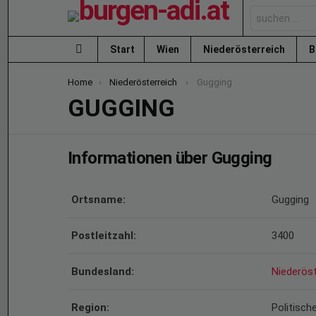
Search
for:
Start
Wien
Niederösterreich
B
Menu
You are here:
Home
Niederösterreich
Gugging
GUGGING
Informationen über Gugging
Ortsname:
Gugging
Postleitzahl:
3400
Bundesland:
Niederöst
Region:
Politische