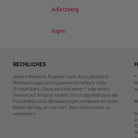
Adletzberg
Aigen
RECHLICHES
H
Unsere Webseite finanziert sich durch platzierte
*
Werbeanzeigen und sogenannten Affiliate Links
A
(Produktlinks). Diese sind mit einem * oder einem
q
Hinweis auf Amazon verlinkt. Durch das Anklicken der
Produktlinks bzw. Werbeanzeigen verdienen wir einen
H
kleinen Betrag, der uns hilft, diese Seite weiter zu
verbessern.
S
w
(
S