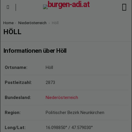
S
Menu
You are here:
Home
Niederösterreich
Höll
HÖLL
Informationen über Höll
Ortsname:
Höll
Postleitzahl:
2873
Bundesland:
Niederösterreich
Region:
Politischer Bezirk Neunkirchen
Long/Lat:
16.098850° / 47.579030°