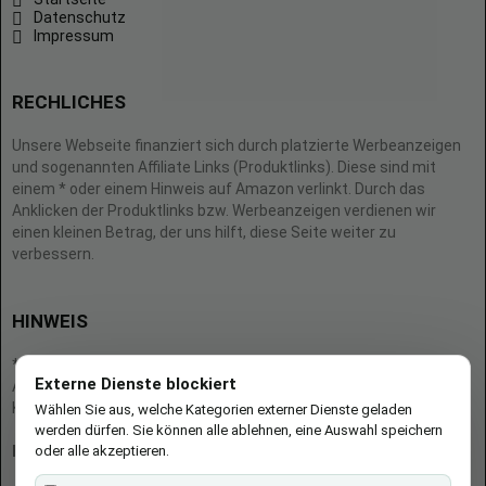
Datenschutz
Impressum
RECHLICHES
Unsere Webseite finanziert sich durch platzierte Werbeanzeigen
und sogenannten Affiliate Links (Produktlinks). Diese sind mit
einem * oder einem Hinweis auf Amazon verlinkt. Durch das
Anklicken der Produktlinks bzw. Werbeanzeigen verdienen wir
einen kleinen Betrag, der uns hilft, diese Seite weiter zu
verbessern.
HINWEIS
* = Afilliate-Link (=Werbung)
Externe Dienste blockiert
Als Amazon-Partner verdient der Seitenbetreiber an qualifizierten
Käufen.
Wählen Sie aus, welche Kategorien externer Dienste geladen
werden dürfen. Sie können alle ablehnen, eine Auswahl speichern
oder alle akzeptieren.
Hinweis zu Preisen und Verfügbarkeiten