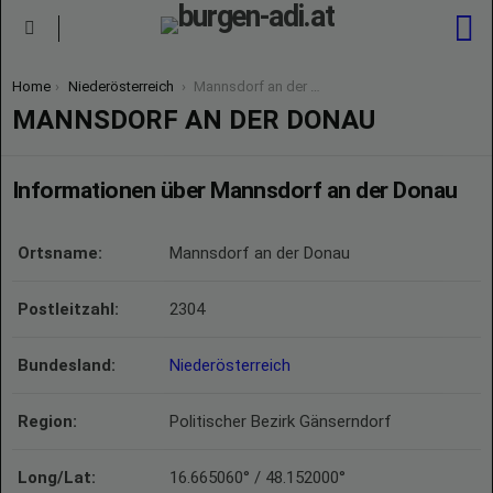
S
Menu
You are here:
Home
Niederösterreich
Mannsdorf an der Donau
MANNSDORF AN DER DONAU
Informationen über Mannsdorf an der Donau
Ortsname:
Mannsdorf an der Donau
Postleitzahl:
2304
Bundesland:
Niederösterreich
Region:
Politischer Bezirk Gänserndorf
Long/Lat:
16.665060° / 48.152000°