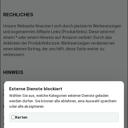
RECHLICHES
Unsere Webseite finanziert sich durch platzierte Werbeanzeigen
und sogenannten Affiliate Links (Produktlinks). Diese sind mit
einem * oder einem Hinweis auf Amazon verlinkt. Durch das
Anklicken der Produktlinks bzw. Werbeanzeigen verdienen wir
einen kleinen Betrag, der uns hilft, diese Seite weiter zu
verbessern.
HINWEIS
* = Afilliate-Link (=Werbung)
Externe Dienste blockiert
Als Amazon-Partner verdient der Seitenbetreiber an qualifizierten
Käufen.
Wählen Sie aus, welche Kategorien externer Dienste geladen
werden dürfen. Sie können alle ablehnen, eine Auswahl speichern
oder alle akzeptieren.
Hinweis zu Preisen und Verfügbarkeiten
Karten
Sofern Produktpreise und Verfügbarkeiten angezeigt werden,
entsprechen diese dem angegebenen Stand (Datum/Uhrzeit) und