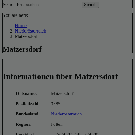
Search for:
Search
You are here:
Home
Niederösterreich
Matzersdorf
Matzersdorf
Informationen über Matzersdorf
Ortsname:
Matzersdorf
Postleitzahl:
3385
Bundesland:
Niederösterreich
Region:
Pölten
Long/Lat:
15.566670° / 48.166670°