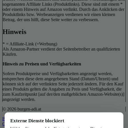
sogenannten Affiliate Links (Produktlinks). Diese sind mit einem *
oder einem Hinweis auf Amazon verlinkt. Durch das Anklicken der
Produktlinks bzw. Werbeanzeigen verdienen wir einen kleinen
Betrag, der uns hilft, diese Seite weiter zu verbessern.
Hinweis
* = Afilliate-Link (=Werbung)
Als Amazon-Partner verdient der Seitenbetreiber an qualifizierten
Käufen.
Hinweis zu Preisen und Verfügbarkeiten
Sofern Produktpreise und Verfügbarkeiten angezeigt werden,
entsprechen diese dem angegebenen Stand (Datum/Uhrzeit) und
können sich auf der verlinkten Seite jederzeit ändern. Für den Kauf
eines Produkts gelten die Angaben zu Preis und Verfügbarkeit, die
zum Kaufzeitpunkt [auf der/den maßgeblichen Amazon-Website(s)]
angezeigt werden.
© 2026 burgen-adi.at
Back to Top
Externe Dienste blockiert
Close