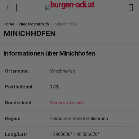
S
Menu
You are here:
Home
Niederösterreich
Minichhofen
MINICHHOFEN
Informationen über Minichhofen
Ortsname:
Minichhofen
Postleitzahl:
3720
Bundesland:
Niederösterreich
Region:
Politischer Bezirk Hollabrunn
Long/Lat:
15.900000° / 48.566670°