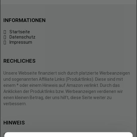
INFORMATIONEN
Startseite
Datenschutz
Impressum
RECHLICHES
Unsere Webseite finanziert sich durch platzierte Werbeanzeigen
und sogenannten Affiliate Links (Produktlinks). Diese sind mit
einem * oder einem Hinweis auf Amazon verlinkt. Durch das
Anklicken der Produktlinks bzw. Werbeanzeigen verdienen wir
einen kleinen Betrag, der uns hilft, diese Seite weiter zu
verbessern.
HINWEIS
* = Afilliate-Link (=Werbung)