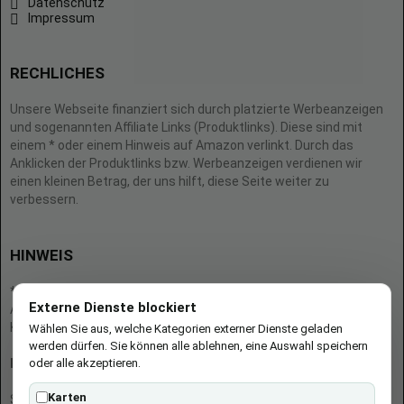
Datenschutz
Impressum
RECHLICHES
Unsere Webseite finanziert sich durch platzierte Werbeanzeigen
und sogenannten Affiliate Links (Produktlinks). Diese sind mit
einem * oder einem Hinweis auf Amazon verlinkt. Durch das
Anklicken der Produktlinks bzw. Werbeanzeigen verdienen wir
einen kleinen Betrag, der uns hilft, diese Seite weiter zu
verbessern.
HINWEIS
* = Afilliate-Link (=Werbung)
Externe Dienste blockiert
Als Amazon-Partner verdient der Seitenbetreiber an qualifizierten
Käufen.
Wählen Sie aus, welche Kategorien externer Dienste geladen
werden dürfen. Sie können alle ablehnen, eine Auswahl speichern
oder alle akzeptieren.
Hinweis zu Preisen und Verfügbarkeiten
Karten
Sofern Produktpreise und Verfügbarkeiten angezeigt werden,