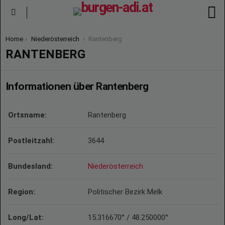
S
Menu
You are here:
Home
Niederösterreich
Rantenberg
RANTENBERG
Informationen über Rantenberg
Ortsname:
Rantenberg
Postleitzahl:
3644
Bundesland:
Niederösterreich
Region:
Politischer Bezirk Melk
Long/Lat:
15.316670° / 48.250000°