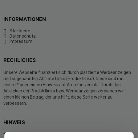
INFORMATIONEN
Startseite
Datenschutz
Impressum
RECHLICHES
Unsere Webseite finanziert sich durch platzierte Werbeanzeigen
und sogenannten Affiliate Links (Produktlinks). Diese sind mit
einem * oder einem Hinweis auf Amazon verlinkt. Durch das
Anklicken der Produktlinks bzw. Werbeanzeigen verdienen wir
einen kleinen Betrag, der uns hilft, diese Seite weiter zu
verbessern.
HINWEIS
* = Afilliate-Link (=Werbung)