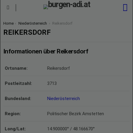
S
Menu
You are here:
Home
Niederösterreich
Reikersdorf
REIKERSDORF
Informationen über Reikersdorf
Ortsname:
Reikersdorf
Postleitzahl:
3713
Bundesland:
Niederösterreich
Region:
Politischer Bezirk Amstetten
Long/Lat:
14.900000° / 48.166670°