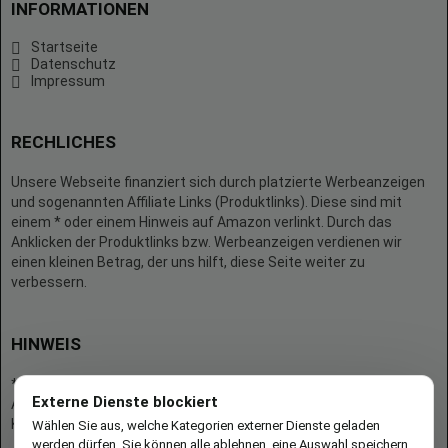
INFORMATIONEN
Startseite
Datenschutz
Impressum
RECHLICHES
Unsere Webseite finanziert sich durch platzierte Werbeanzeigen
und sogenannten Affiliate Links (Produktlinks). Diese sind mit
einem * oder einem Hinweis auf Amazon verlinkt. Durch das
Anklicken der Produktlinks bzw. Werbeanzeigen verdienen wir
einen kleinen Betrag, der uns hilft, diese Seite weiter zu
verbessern.
HINWEIS
* = Afilliate-Link (=Werbung)
Externe Dienste blockiert
Als Amazon-Partner verdient der Seitenbetreiber an qualifizierten
Käufen.
Wählen Sie aus, welche Kategorien externer Dienste geladen
werden dürfen. Sie können alle ablehnen, eine Auswahl speichern