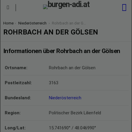
S
Menu
You are here:
Home
Niederösterreich
Rohrbach an der Gölsen
ROHRBACH AN DER GÖLSEN
Informationen über Rohrbach an der Gölsen
Ortsname:
Rohrbach an der Gölsen
Postleitzahl:
3163
Bundesland:
Niederösterreich
Region:
Politischer Bezirk Lilienfeld
Long/Lat:
15.741690° / 48.046990°