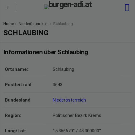
S
Menu
You are here:
Home
Niederösterreich
Schlaubing
SCHLAUBING
Informationen über Schlaubing
Ortsname:
Schlaubing
Postleitzahl:
3643
Bundesland:
Niederösterreich
Region:
Politischer Bezirk Krems
Long/Lat:
15.366670° / 48.300000°