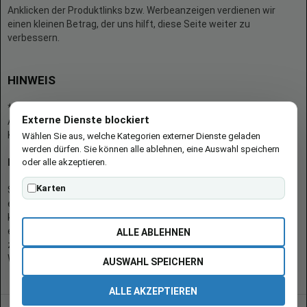
Anklicken der Produktlinks bzw. Werbeanzeigen verdienen wir
einen kleinen Betrag, der uns hilft, diese Seite weiter zu
verbessern.
HINWEIS
* = Afilliate-Link (=Werbung)
Externe Dienste blockiert
Als Amazon-Partner verdient der Seitenbetreiber an qualifizierten
Käufen.
Wählen Sie aus, welche Kategorien externer Dienste geladen
werden dürfen. Sie können alle ablehnen, eine Auswahl speichern
oder alle akzeptieren.
Hinweis zu Preisen und Verfügbarkeiten
Karten
Sofern Produktpreise und Verfügbarkeiten angezeigt werden,
entsprechen diese dem angegebenen Stand (Datum/Uhrzeit) und
können sich auf der verlinkten Seite jederzeit ändern. Für den Kauf
eines Produkts gelten die Angaben zu Preis und Verfügbarkeit, die
ALLE ABLEHNEN
zum Kaufzeitpunkt [auf der/den maßgeblichen Amazon-
Website(s)] angezeigt werden.
AUSWAHL SPEICHERN
ALLE AKZEPTIEREN