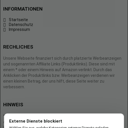
INFORMATIONEN
Startseite
Datenschutz
Impressum
RECHLICHES
Unsere Webseite finanziert sich durch platzierte Werbeanzeigen
und sogenannten Affiliate Links (Produktlinks). Diese sind mit
einem * oder einem Hinweis auf Amazon verlinkt. Durch das
Anklicken der Produktlinks bzw. Werbeanzeigen verdienen wir
einen kleinen Betrag, der uns hilft, diese Seite weiter zu
verbessern.
HINWEIS
* = Afilliate-Link (=Werbung)
Externe Dienste blockiert
Als Amazon-Partner verdient der Seitenbetreiber an qualifizierten
Käufen.
Wählen Sie aus, welche Kategorien externer Dienste geladen