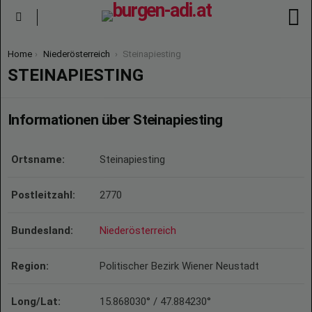
S
Menu
You are here:
Home
Niederösterreich
Steinapiesting
STEINAPIESTING
Informationen über Steinapiesting
Ortsname:
Steinapiesting
Postleitzahl:
2770
Bundesland:
Niederösterreich
Region:
Politischer Bezirk Wiener Neustadt
Long/Lat:
15.868030° / 47.884230°