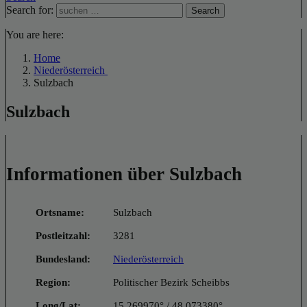
Search for:
Search
You are here:
Home
Niederösterreich
Sulzbach
Sulzbach
Informationen über Sulzbach
Ortsname:
Sulzbach
Postleitzahl:
3281
Bundesland:
Niederösterreich
Region:
Politischer Bezirk Scheibbs
Long/Lat:
15.269970° / 48.073380°