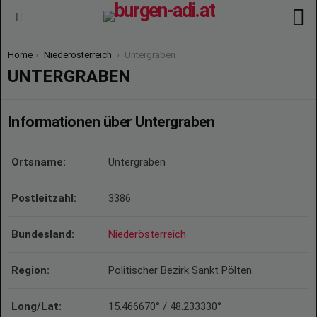
S
Menu
You are here:
Home
Niederösterreich
Untergraben
UNTERGRABEN
Informationen über Untergraben
Ortsname:
Untergraben
Postleitzahl:
3386
Bundesland:
Niederösterreich
Region:
Politischer Bezirk Sankt Pölten
Long/Lat:
15.466670° / 48.233330°