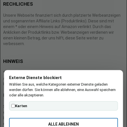
RECHLICHES
Unsere Webseite finanziert sich durch platzierte Werbeanzeigen
und sogenannten Affiliate Links (Produktlinks). Diese sind mit
einem * oder einem Hinweis auf Amazon verlinkt. Durch das
Anklicken der Produktlinks bzw. Werbeanzeigen verdienen wir
einen kleinen Betrag, der uns hilft, diese Seite weiter zu
verbessern.
HINWEIS
* = Afilliate-Link (=Werbung)
Externe Dienste blockiert
Als Amazon-Partner verdient der Seitenbetreiber an qualifizierten
Käufen.
Wählen Sie aus, welche Kategorien externer Dienste geladen
werden dürfen. Sie können alle ablehnen, eine Auswahl speichern
oder alle akzeptieren.
Hinweis zu Preisen und Verfügbarkeiten
Karten
Sofern Produktpreise und Verfügbarkeiten angezeigt werden,
entsprechen diese dem angegebenen Stand (Datum/Uhrzeit) und
können sich auf der verlinkten Seite jederzeit ändern. Für den Kauf
eines Produkts gelten die Angaben zu Preis und Verfügbarkeit, die
ALLE ABLEHNEN