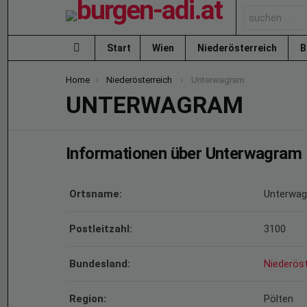
Search
for:
Start
Wien
Niederösterreich
B
Menu
You are here:
Home
Niederösterreich
Unterwagram
UNTERWAGRAM
Informationen über Unterwagram
Ortsname:
Unterwa
Postleitzahl:
3100
Bundesland:
Niederöst
Region:
Pölten