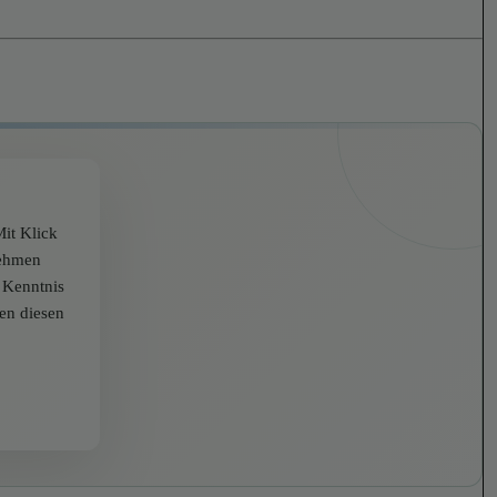
it Klick
nehmen
r Kenntnis
zen diesen