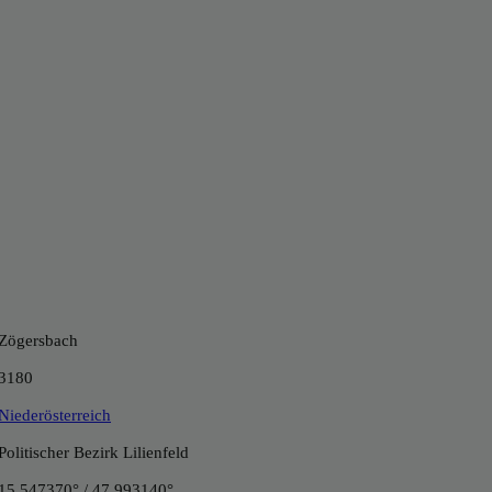
Zögersbach
3180
Niederösterreich
Politischer Bezirk Lilienfeld
15.547370° / 47.993140°