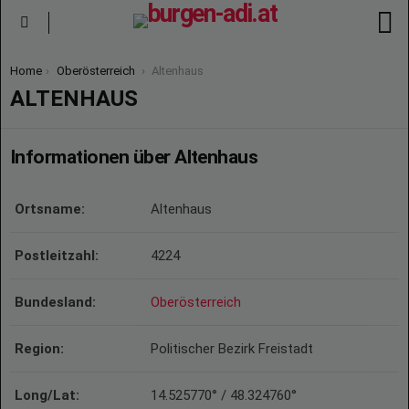
S
Menu
You are here:
Home
Oberösterreich
Altenhaus
ALTENHAUS
Informationen über Altenhaus
Ortsname:
Altenhaus
Postleitzahl:
4224
Bundesland:
Oberösterreich
Region:
Politischer Bezirk Freistadt
Long/Lat:
14.525770° / 48.324760°