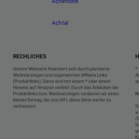
Achenlohe
Achtal
RECHLICHES
H
Unsere Webseite finanziert sich durch platzierte
*
Werbeanzeigen und sogenannten Affiliate Links
A
(Produktlinks). Diese sind mit einem * oder einem
q
Hinweis auf Amazon verlinkt. Durch das Anklicken der
Produktlinks bzw. Werbeanzeigen verdienen wir einen
H
kleinen Betrag, der uns hilft, diese Seite weiter zu
verbessern.
S
w
(
S
g
K