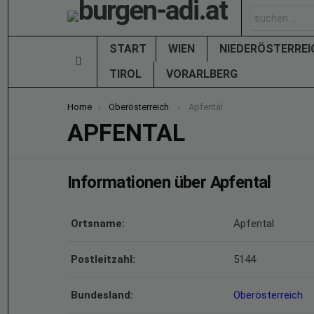
Search
for:
START
WIEN
NIEDERÖSTERRE
Menu
TIROL
VORARLBERG
You are here:
Home
Oberösterreich
Apfental
APFENTAL
Informationen über Apfental
Ortsname:
Apfental
Postleitzahl:
5144
Bundesland:
Oberösterreich