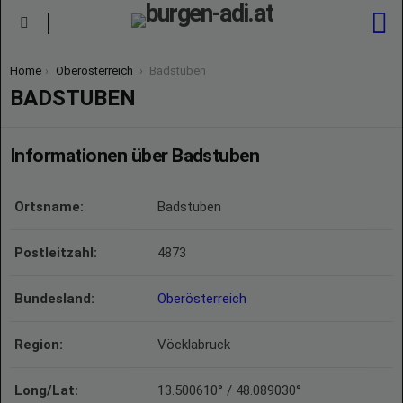
S
Menu
You are here:
Home
Oberösterreich
Badstuben
BADSTUBEN
Informationen über Badstuben
Ortsname:
Badstuben
Postleitzahl:
4873
Bundesland:
Oberösterreich
Region:
Vöcklabruck
Long/Lat:
13.500610° / 48.089030°