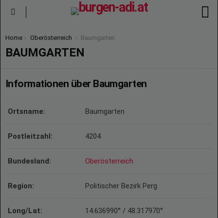
S
Menu
You are here:
Home
Oberösterreich
Baumgarten
BAUMGARTEN
Informationen über Baumgarten
Ortsname:
Baumgarten
Postleitzahl:
4204
Bundesland:
Oberösterreich
Region:
Politischer Bezirk Perg
Long/Lat:
14.636990° / 48.317970°