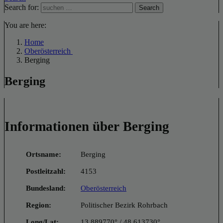
Search for:
Search
You are here:
Home
Oberösterreich
Berging
Berging
Informationen über Berging
Ortsname:
Berging
Postleitzahl:
4153
Bundesland:
Oberösterreich
Region:
Politischer Bezirk Rohrbach
Long/Lat:
13.889770° / 48.613730°