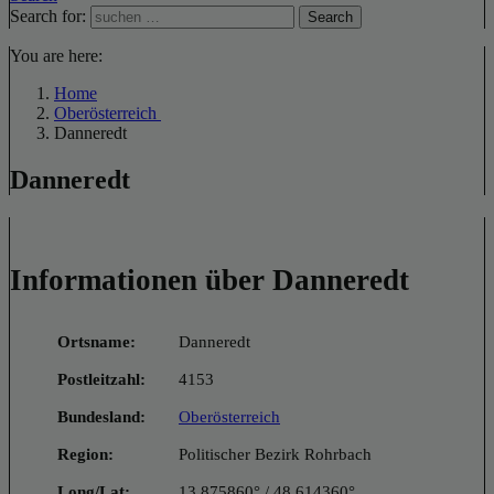
Search for:
Search
You are here:
Home
Oberösterreich
Danneredt
Danneredt
Informationen über Danneredt
Ortsname:
Danneredt
Postleitzahl:
4153
Bundesland:
Oberösterreich
Region:
Politischer Bezirk Rohrbach
Long/Lat:
13.875860° / 48.614360°