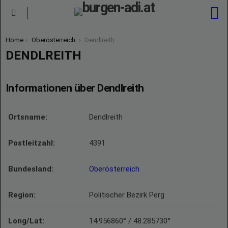
S
Menu
You are here:
Home
Oberösterreich
Dendlreith
DENDLREITH
Informationen über Dendlreith
Ortsname:
Dendlreith
Postleitzahl:
4391
Bundesland:
Oberösterreich
Region:
Politischer Bezirk Perg
Long/Lat:
14.956860° / 48.285730°