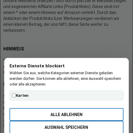
Unsere Webseite finanziert sich durch platzierte Werbeanzeigen
und sogenannten Affiliate Links (Produktlinks). Diese sind mit
einem * oder einem Hinweis auf Amazon verlinkt. Durch das
Anklicken der Produktlinks bzw. Werbeanzeigen verdienen wir
einen kleinen Betrag, der uns hilft, diese Seite weiter zu
verbessern.
HINWEIS
* = Afilliate-Link (=Werbung)
Externe Dienste blockiert
Als Amazon-Partner verdient der Seitenbetreiber an qualifizierten
Käufen.
Wählen Sie aus, welche Kategorien externer Dienste geladen
werden dürfen. Sie können alle ablehnen, eine Auswahl speichern
oder alle akzeptieren.
Hinweis zu Preisen und Verfügbarkeiten
Karten
Sofern Produktpreise und Verfügbarkeiten angezeigt werden,
entsprechen diese dem angegebenen Stand (Datum/Uhrzeit) und
können sich auf der verlinkten Seite jederzeit ändern. Für den Kauf
eines Produkts gelten die Angaben zu Preis und Verfügbarkeit, die
ALLE ABLEHNEN
zum Kaufzeitpunkt [auf der/den maßgeblichen Amazon-
Website(s)] angezeigt werden.
AUSWAHL SPEICHERN