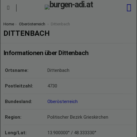
S
Menu
You are here:
Home
Oberösterreich
Dittenbach
DITTENBACH
Informationen über Dittenbach
Ortsname:
Dittenbach
Postleitzahl:
4730
Bundesland:
Oberösterreich
Region:
Politischer Bezirk Grieskirchen
Long/Lat:
13.900000° / 48.333330°