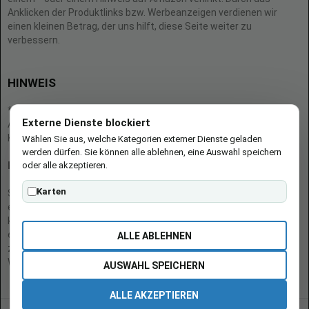
Anklicken der Produktlinks bzw. Werbeanzeigen verdienen wir
einen kleinen Betrag, der uns hilft, diese Seite weiter zu
verbessern.
HINWEIS
* = Afilliate-Link (=Werbung)
Externe Dienste blockiert
Als Amazon-Partner verdient der Seitenbetreiber an qualifizierten
Käufen.
Wählen Sie aus, welche Kategorien externer Dienste geladen
werden dürfen. Sie können alle ablehnen, eine Auswahl speichern
oder alle akzeptieren.
Hinweis zu Preisen und Verfügbarkeiten
Karten
Sofern Produktpreise und Verfügbarkeiten angezeigt werden,
entsprechen diese dem angegebenen Stand (Datum/Uhrzeit) und
können sich auf der verlinkten Seite jederzeit ändern. Für den Kauf
eines Produkts gelten die Angaben zu Preis und Verfügbarkeit, die
ALLE ABLEHNEN
zum Kaufzeitpunkt [auf der/den maßgeblichen Amazon-
Website(s)] angezeigt werden.
AUSWAHL SPEICHERN
ALLE AKZEPTIEREN