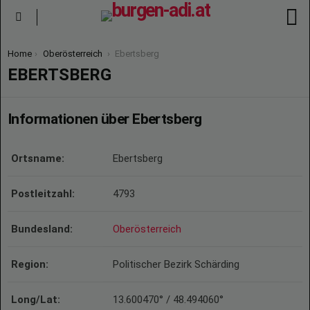
S
Menu
You are here:
Home
Oberösterreich
Ebertsberg
EBERTSBERG
Informationen über Ebertsberg
Ortsname:
Ebertsberg
Postleitzahl:
4793
Bundesland:
Oberösterreich
Region:
Politischer Bezirk Schärding
Long/Lat:
13.600470° / 48.494060°