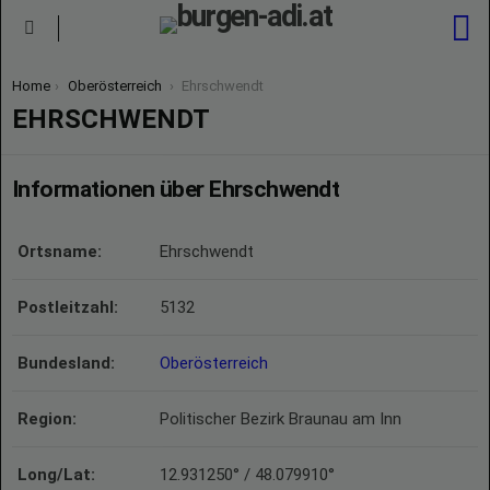
S
Menu
You are here:
Home
Oberösterreich
Ehrschwendt
EHRSCHWENDT
Informationen über Ehrschwendt
Ortsname:
Ehrschwendt
Postleitzahl:
5132
Bundesland:
Oberösterreich
Region:
Politischer Bezirk Braunau am Inn
Long/Lat:
12.931250° / 48.079910°