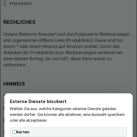
Impressum
RECHLICHES
Unsere Webseite finanziert sich durch platzierte Werbeanzeigen
und sogenannten Affiliate Links (Produktlinks). Diese sind mit
einem * oder einem Hinweis auf Amazon verlinkt. Durch das
Anklicken der Produktlinks bzw. Werbeanzeigen verdienen wir
einen kleinen Betrag, der uns hilft, diese Seite weiter zu
verbessern.
HINWEIS
* = Afilliate-Link (=Werbung)
Externe Dienste blockiert
Als Amazon-Partner verdient der Seitenbetreiber an qualifizierten
Käufen.
Wählen Sie aus, welche Kategorien externer Dienste geladen
werden dürfen. Sie können alle ablehnen, eine Auswahl speichern
oder alle akzeptieren.
Hinweis zu Preisen und Verfügbarkeiten
Karten
Sofern Produktpreise und Verfügbarkeiten angezeigt werden,