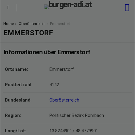
S
Menu
You are here:
Home
Oberösterreich
Emmerstorf
EMMERSTORF
Informationen über Emmerstorf
Ortsname:
Emmerstorf
Postleitzahl:
4142
Bundesland:
Oberösterreich
Region:
Politischer Bezirk Rohrbach
Long/Lat:
13.824490° / 48.477990°