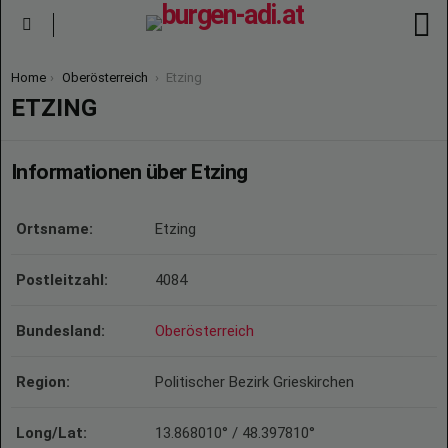
S
Menu
You are here:
Home
Oberösterreich
Etzing
ETZING
Informationen über Etzing
Ortsname:
Etzing
Postleitzahl:
4084
Bundesland:
Oberösterreich
Region:
Politischer Bezirk Grieskirchen
Long/Lat:
13.868010° / 48.397810°