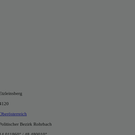
Etzleinsberg
4120
Oberösterreich
Politischer Bezirk Rohrbach
14.011860° / 48.480010°