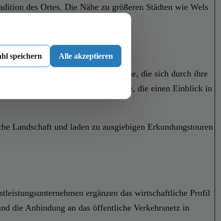
dition des Ortes. Die Nähe zu größeren Städten wie Wels
s zu verändern.
hl speichern
Alle akzeptieren
ung verdient die örtliche Pfarrkirche, die sich durch ihre
ude sind ebenfalls Anziehungspunkte, die einen Einblick in
sche Landschaft und laden zu ausgiebigen Erkundungstouren
stleistungsunternehmen ergänzen das wirtschaftliche Profil
und die Anbindung an das öffentliche Verkehrsnetz in