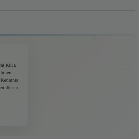
it Klick
nehmen
r Kenntnis
zen diesen