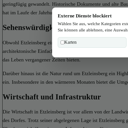
geringfügig gewandelt. Historische Dokumente und alte Bau
hat im Laufe der Jahrhunderte den Austausch von Kulturen u
Externe Dienste blockiert
Wählen Sie aus, welche Kategorien ext
Sehenswürdigkeiten in Etzleinsberg
Sie können alle ablehnen, eine Auswahl
Obwohl Etzleinsberg ein kleiner Ort ist, gibt es einige Seh
Karten
architektonische Einfachheit und ihren schmucken Innenraum
das Leben vergangener Zeiten bieten.
Darüber hinaus ist die Natur rund um Etzleinsberg ein Hig
ein. Insbesondere in den wärmeren Monaten bietet die Umge
Wirtschaft und Infrastruktur
Die Wirtschaft in Etzleinsberg ist vor allem von der Landwi
des Dorfes. Trotz seiner abgelegenen Lage ist Etzleinsberg