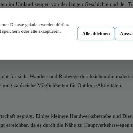
ten im Umland zeugen von der langen Geschichte und der Tra
nd Traditionen gefördert, ohne allerdings den Kern des Dorf
erner Dienste geladen werden dürfen.
 speichern oder alle akzeptieren.
Alle ablehnen
Auswa
enswürdigkeiten, die Besucher anziehen. Eine besondere Erwähn
 auszeichnet. Historische Bauernhöfe und traditionelle Gebä
hlight für sich. Wander- und Radwege durchziehen die maleri
bung zahlreiche Möglichkeiten für Outdoor-Aktivitäten.
rtschaft geprägt. Einige kleinere Handwerksbetriebe und Dien
 gut erreichbar, da es durch die Nähe zu Hauptverkehrswegen 