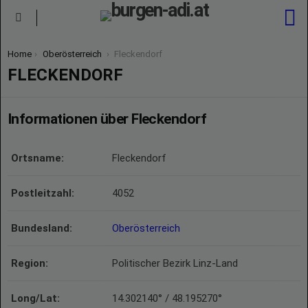
S
Menu
You are here:
Home
Oberösterreich
Fleckendorf
FLECKENDORF
Informationen über Fleckendorf
Ortsname:
Fleckendorf
Postleitzahl:
4052
Bundesland:
Oberösterreich
Region:
Politischer Bezirk Linz-Land
Long/Lat:
14.302140° / 48.195270°