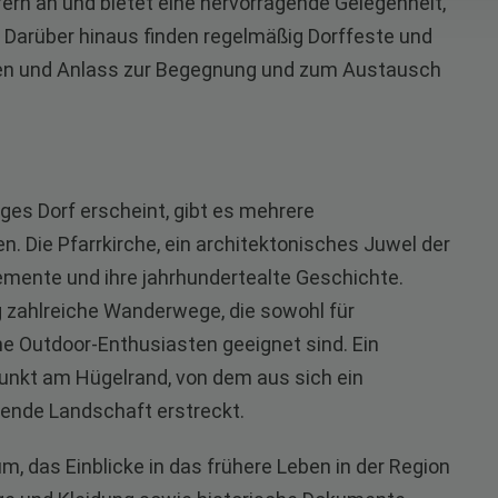
ern an und bietet eine hervorragende Gelegenheit,
n. Darüber hinaus finden regelmäßig Dorffeste und
ben und Anlass zur Begegnung und zum Austausch
iges Dorf erscheint, gibt es mehrere
. Die Pfarrkirche, ein architektonisches Juwel der
lemente und ihre jahrhundertealte Geschichte.
 zahlreiche Wanderwege, die sowohl für
e Outdoor-Enthusiasten geeignet sind. Ein
punkt am Hügelrand, von dem aus sich ein
ende Landschaft erstreckt.
, das Einblicke in das frühere Leben in der Region