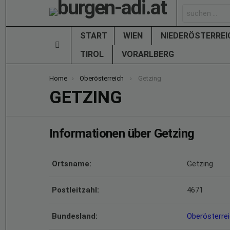
Search
for:
START
WIEN
NIEDERÖSTERRE
Menu
TIROL
VORARLBERG
You are here:
Home
Oberösterreich
Getzing
GETZING
Informationen über Getzing
Ortsname:
Getzing
Postleitzahl:
4671
Bundesland:
Oberösterre