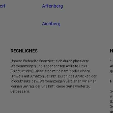
orf
Affenberg
Aichberg
RECHLICHES
H
Unsere Webseite finanziert sich durch platzierte
*
Werbeanzeigen und sogenannten Affiliate Links
A
(Produktlinks). Diese sind mit einem * oder einem
q
Hinweis auf Amazon verlinkt. Durch das Anklicken der
Produktlinks bzw. Werbeanzeigen verdienen wir einen
H
kleinen Betrag, der uns hilft, diese Seite weiter zu
verbessern.
S
w
(
S
g